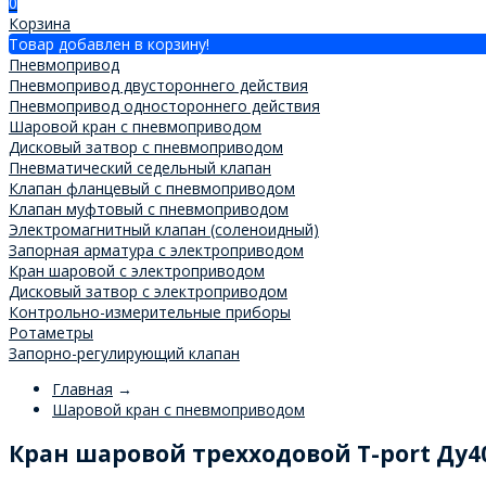
0
Корзина
Товар добавлен в корзину!
Пневмопривод
Пневмопривод двустороннего действия
Пневмопривод одностороннего действия
Шаровой кран с пневмоприводом
Дисковый затвор с пневмоприводом
Пневматический седельный клапан
Клапан фланцевый с пневмоприводом
Клапан муфтовый с пневмоприводом
Электромагнитный клапан (соленоидный)
Запорная арматура с электроприводом
Кран шаровой с электроприводом
Дисковый затвор с электроприводом
Контрольно-измерительные приборы
Ротаметры
Запорно-регулирующий клапан
Главная
→
Шаровой кран с пневмоприводом
Кран шаровой трехходовой T-port Ду