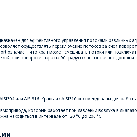
назначен для эффективного управления потоками различных агр
 позволяет осуществлять переключение потоков за счет поворот
port означает, что кран может смешивать потоки или подключат
евый, при повороте шара на 90 градусов поток начнет дополнит
SI304 или AISI316. Краны из AISI316 рекомендованы для работы
мопривода, который работает при давлении воздуха в диапазон
на находиться в интервале от -20 °C до 200 °C.
ции