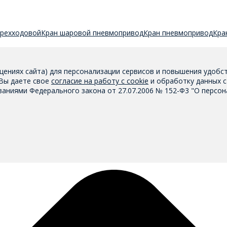
трехходовой
Кран шаровой пневмопривод
Кран пневмопривод
Кра
щениях сайта) для персонализации сервисов и повышения удобс
 Вы даете свое
согласие на работу с cookie
и обработку данных с
аниями Федерального закона от 27.07.2006 № 152-Ф3 "О персон