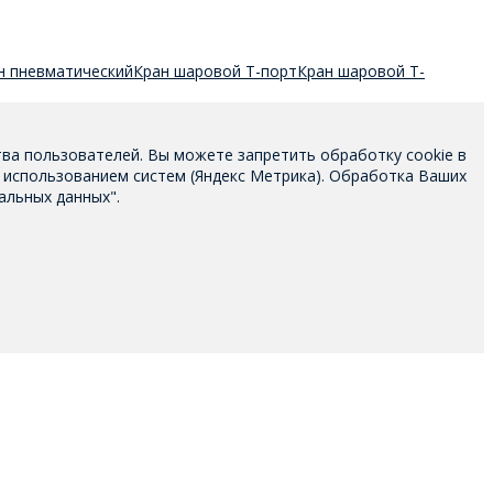
н пневматический
Кран шаровой T-порт
Кран шаровой T-
тва пользователей. Вы можете запретить обработку cookie в
 использованием систем (Яндекс Метрика). Обработка Ваших
альных данных".