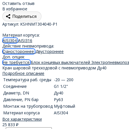
Оставить отзыв
В избранное
Поделиться
Артикул:
KSHNMT304040-P1
Материал корпуса:
AISI304
AISI316
Действие пневмопривода:
Одностороннее
Двустороннее
Доп. опция:
Не требуется
Блок концевых выключателей
Электропневмопо
Кран шаровой трехходовой с пневмоприводом Ду40
Подробное описание
Температура раб. среды
-20 — 200
Соединение
G1 1/2"
Диаметр, DN
Ду40
Давление, PN бар
Ру63
Монтаж на трубопровод
Муфтовый
Материал корпуса
AISI304
Все характеристики
25 833
₽