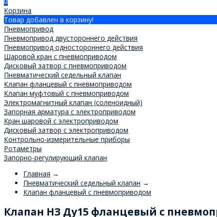
0
Корзина
Товар добавлен в корзину!
Пневмопривод
Пневмопривод двустороннего действия
Пневмопривод одностороннего действия
Шаровой кран с пневмоприводом
Дисковый затвор с пневмоприводом
Пневматический седельный клапан
Клапан фланцевый с пневмоприводом
Клапан муфтовый с пневмоприводом
Электромагнитный клапан (соленоидный)
Запорная арматура с электроприводом
Кран шаровой с электроприводом
Дисковый затвор с электроприводом
Контрольно-измерительные приборы
Ротаметры
Запорно-регулирующий клапан
Главная
→
Пневматический седельный клапан
→
Клапан фланцевый с пневмоприводом
Клапан НЗ Ду15 фланцевый с пневмо