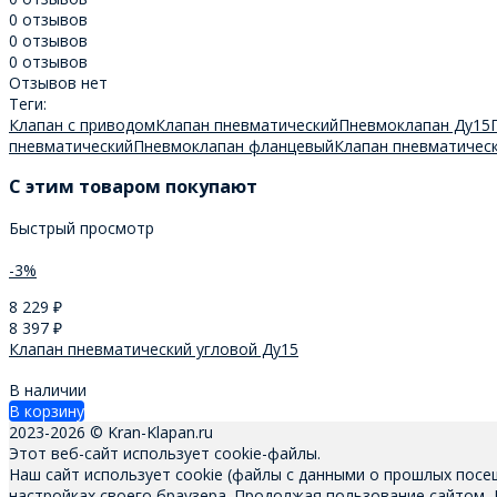
0 отзывов
0 отзывов
0 отзывов
Отзывов нет
Теги:
Клапан с приводом
Клапан пневматический
Пневмоклапан Ду15
пневматический
Пневмоклапан фланцевый
Клапан пневматичес
C этим товаром покупают
Быстрый просмотр
-3%
8 229
₽
8 397
₽
Клапан пневматический угловой Ду15
В наличии
В корзину
2023-2026 © Kran-Klapan.ru
Этот веб-сайт использует cookie-файлы.
Наш сайт использует cookie (файлы с данными о прошлых посе
настройках своего браузера. Продолжая пользование сайтом,