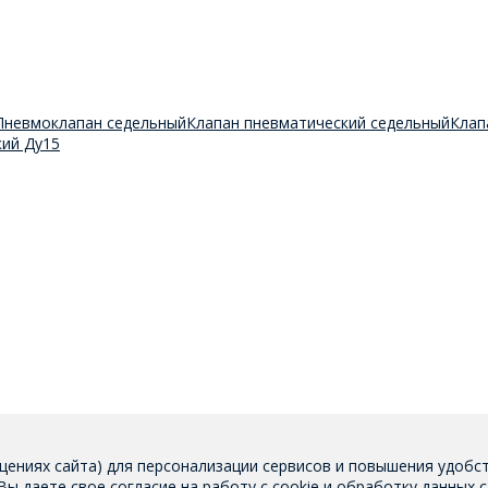
Пневмоклапан седельный
Клапан пневматический седельный
Клап
кий Ду15
щениях сайта) для персонализации сервисов и повышения удобс
 Вы даете свое
согласие на работу с cookie
и обработку данных с