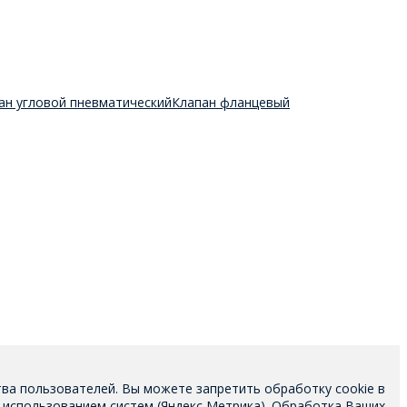
ан угловой пневматический
Клапан фланцевый
тва пользователей. Вы можете запретить обработку cookie в
 использованием систем (Яндекс Метрика). Обработка Ваших