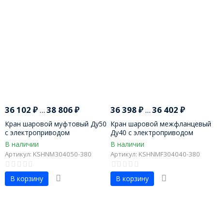
36 102
₽
...
38 806
₽
36 398
₽
...
36 402
₽
Кран шаровой муфтовый Ду50
Кран шаровой межфланцевый
с электроприводом
Ду40 с электроприводом
В наличии
В наличии
Артикул: KSHNM304050-380
Артикул: KSHNMF304040-380
В корзину
В корзину