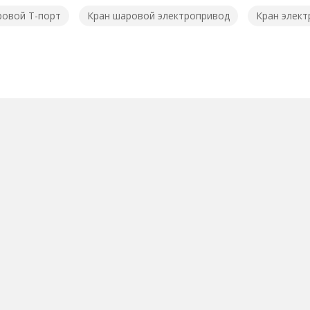
ровой T-порт
Кран шаровой электропривод
Кран элек