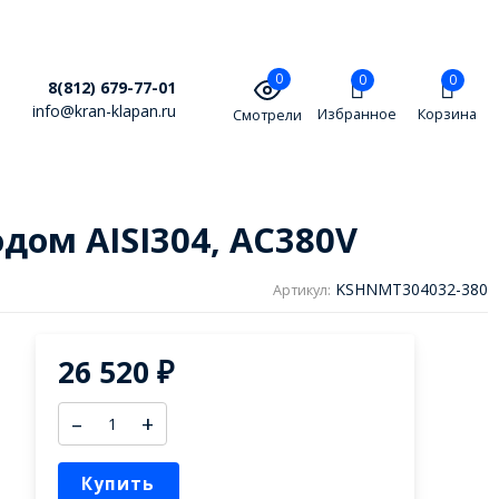
0
0
0
8(812) 679-77-01
info@kran-klapan.ru
Избранное
Корзина
Смотрели
дом AISI304, AC380V
KSHNMT304032-380
Артикул:
26 520
₽
–
+
Купить