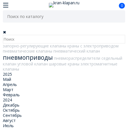
0
✖
запорно-регулирующие клапаны
краны с электроприводом
пневматические клапаны
пневматический клапан
пневмоприводы
пневмораспределители
седельный
клапан
угловой клапан
шаровые краны
электромагнитные
клапаны
2025
Май
Апрель
Март
Февраль
2024
Декабрь
Октябрь
Сентябрь
Август
Июль