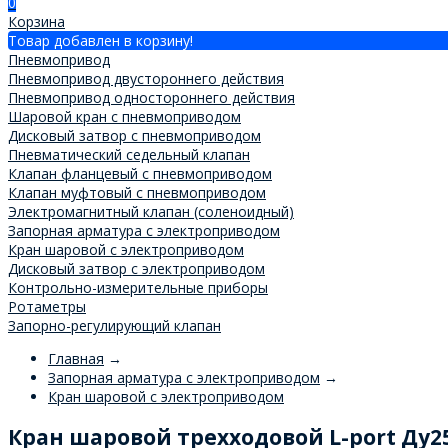
0
Корзина
Товар добавлен в корзину!
Пневмопривод
Пневмопривод двустороннего действия
Пневмопривод одностороннего действия
Шаровой кран с пневмоприводом
Дисковый затвор с пневмоприводом
Пневматический седельный клапан
Клапан фланцевый с пневмоприводом
Клапан муфтовый с пневмоприводом
Электромагнитный клапан (соленоидный)
Запорная арматура с электроприводом
Кран шаровой с электроприводом
Дисковый затвор с электроприводом
Контрольно-измерительные приборы
Ротаметры
Запорно-регулирующий клапан
Главная
→
Запорная арматура с электроприводом
→
Кран шаровой с электроприводом
Кран шаровой трехходовой L-port Ду25