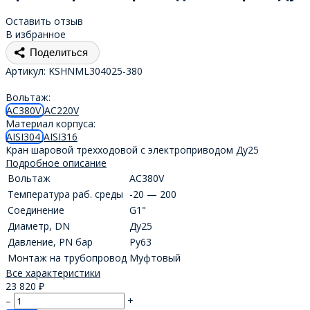
Оставить отзыв
В избранное
Поделиться
Артикул:
KSHNML304025-380
Вольтаж:
AC380V
AC220V
Материал корпуса:
AISI304
AISI316
Кран шаровой трехходовой с электроприводом Ду25
Подробное описание
Вольтаж
AC380V
Температура раб. среды
-20 — 200
Соединение
G1"
Диаметр, DN
Ду25
Давление, PN бар
Ру63
Монтаж на трубопровод
Муфтовый
Все характеристики
23 820
₽
–
+