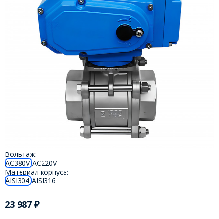
Вольтаж:
AC380V
AC220V
Материал корпуса:
AISI304
AISI316
23 987
₽