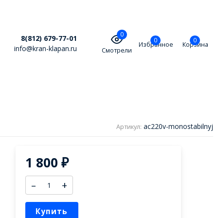
0
8(812) 679-77-01
0
0
Избранное
Корзина
info@kran-klapan.ru
Смотрели
ac220v-monostabilnyj
Артикул:
1 800
₽
–
+
Купить