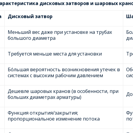
арактеристика дисковых затворов и шаровых кран
а
Дисковый затвор
Ша
Меньший вес даже при установке на трубах
Бо
большого диаметра
ди
Требуется меньше места для установки
Тр
Бóльшая вероятность возникновения утечек в
Об
системах с высоким рабочим давлением
си
Дешевле шаровых кранов (в особенности, при
До
больших диаметрах арматуры)
Функция открытия/закрытия;
Фу
пропорциональное изменение потока
по