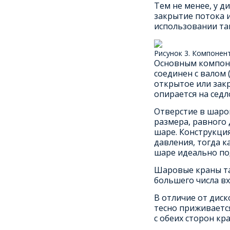
Тем не менее, у 
закрытие потока 
использовании та
Рисунок 3. Компоненты
Основным компоне
соединен с валом 
открытое или зак
опирается на седло
Отверстие в шаро
размера, равного
шаре. Конструкци
давления, тогда 
шаре идеально по
Шаровые краны та
большего числа в
В отличие от дис
тесно приживаетс
с обеих сторон кр