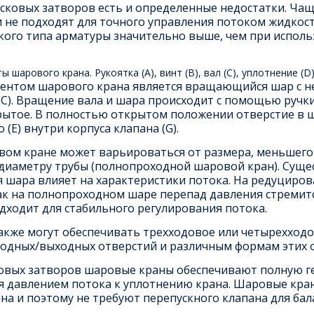
дисковых затворов есть и определенные недостатки. Ча
и не подходят для точного управления потоком жидкост
кого типа арматуры значительно выше, чем при исполь
 шарового крана. Рукоятка (A), винт (B), вал (C), уплотнение (D), 
нтом шарового крана является вращающийся шар с не
(С). Вращение вала и шара происходит с помощью ручки 
рытое. В полностью открытом положении отверстие в 
 (E) внутри корпуса клапана (G).
вом кране может варьироваться от размера, меньшего
 диаметру трубы (полнопроходной шаровой кран). Суще
я шара влияет на характеристики потока. На редуцир
как на полнопроходном шаре перепад давления стремитс
дходит для стабильного регулирования потока.
кже могут обеспечивать трехходовое или четырехходо
ходных/выходных отверстий и различным формам этих о
ковых затворов шаровые краны обеспечивают полную г
я давлением потока к уплотнению крана. Шаровые кра
ана и поэтому не требуют перепускного клапана для ба