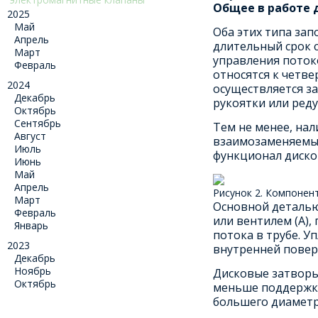
Общее в работе 
2025
Май
Оба этих типа за
Апрель
длительный срок 
Март
управления поток
Февраль
относятся к четв
2024
осуществляется з
Декабрь
рукоятки или ред
Октябрь
Сентябрь
Тем не менее, на
Август
взаимозаменяемым
Июль
функционал диско
Июнь
Май
Апрель
Рисунок 2. Компоненты
Март
Основной деталью
Февраль
или вентилем (А)
Январь
потока в трубе. У
2023
внутренней повер
Декабрь
Ноябрь
Дисковые затворы
Октябрь
меньше поддержки
большего диаметр