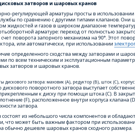
дисковых затворов и шаровых кранов
порно-регулирующей арматуры просты в использовании
службы по сравнению с другими типами клапанов. Они 
ом жидкостей и газов в широком диапазоне температур
ертьоборотной арматуре: переход от полностью закры
а счет поворота запорного механизма на 90°. Этот пов
уктора, или автоматически, при использовании
электро
личие определенного сходства между затворами и шаров
и по всем техническим и эксплуатационным параметр
вых затворов и шаровых кранов.
 дискового затвора: маховик (A), редуктор (B), шток (C), корпус 
 дискового поворотного затвора выступает собственно
, прикрепленным к диску при помощи штока (С). В закр
плотнение (F), расположенное внутри корпуса клапана (
хности затвора.
 состоят из небольшого числа компонентов и обладаю
, что может быть важным фактором при использовании 
а обычно дешевле шаровых кранов сходного размера.