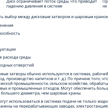
Диск ограничивает поток среды, что приводит
Пр
падению давления в системе
не
ть выбор между дисковым затвором и шаровым краном,
енения
пособность
луатации
е расхода среды
ходных отверстий
вые затворы обычно используются в системах, рабочей 
од, производство напитков и т. д.). По причине того, ч
ческой промышленности, сельском хозяйстве, обраба
вых и промышленных отходов. Могут обеспечить больш
б большего диаметра, чем шаровые краны.
ут использоваться в системах подачи не только жидкос
анены на перерабатывающих заводах, электростанциях,