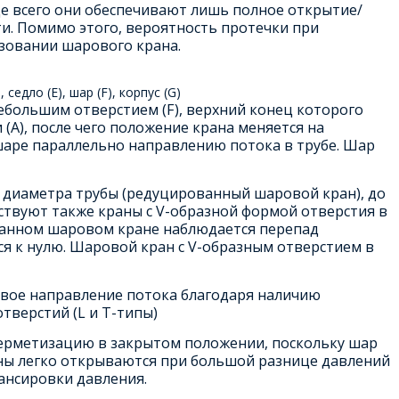
ще всего они обеспечивают лишь полное открытие/
и. Помимо этого, вероятность протечки при
зовании шарового крана.
седло (E), шар (F), корпус (G)
большим отверстием (F), верхний конец которого
(А), после чего положение крана меняется на
шаре параллельно направлению потока в трубе. Шар
 диаметра трубы (редуцированный шаровой кран), до
ствуют также краны с V-образной формой отверстия в
ованном шаровом кране наблюдается перепад
я к нулю. Шаровой кран с V-образным отверстием в
вое направление потока благодаря наличию
тверстий (L и T-типы)
ерметизацию в закрытом положении, поскольку шар
ны легко открываются при большой разнице давлений
лансировки давления.