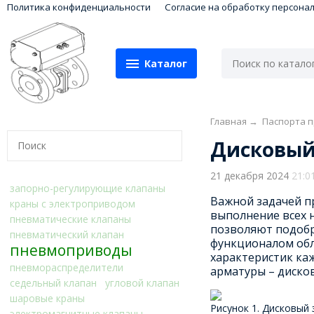
Политика конфиденциальности
Согласие на обработку персона
Каталог
Главная
→
Паспорта п
Дисковый
21 декабря 2024
21:0
запорно-регулирующие клапаны
Важной задачей п
краны с электроприводом
выполнение всех 
пневматические клапаны
позволяют подобр
пневматический клапан
функционалом обл
пневмоприводы
характеристик ка
пневмораспределители
арматуры – диско
седельный клапан
угловой клапан
шаровые краны
Рисунок 1. Дисковый 
электромагнитные клапаны