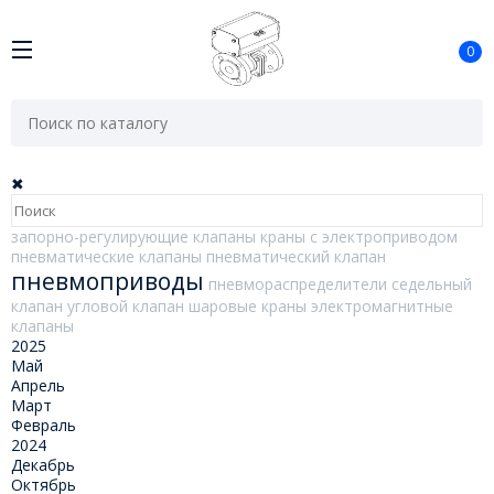
0
✖
запорно-регулирующие клапаны
краны с электроприводом
пневматические клапаны
пневматический клапан
пневмоприводы
пневмораспределители
седельный
клапан
угловой клапан
шаровые краны
электромагнитные
клапаны
2025
Май
Апрель
Март
Февраль
2024
Декабрь
Октябрь