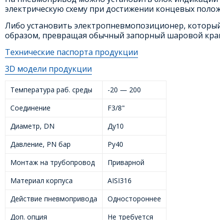
электрическую схему при достижении концевых полож
Либо установить электропневмопозиционер, который 
образом, превращая обычный запорный шаровой кран
Технические паспорта продукции
3D модели продукции
Температура раб. среды
-20 — 200
Соединение
F3/8"
Диаметр, DN
Ду10
Давление, PN бар
Ру40
Монтаж на трубопровод
Приварной
Материал корпуса
AISI316
Действие пневмопривода
Одностороннее
Доп. опция
Не требуется