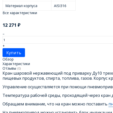
Материал корпуса
AISI316
Все характеристики
12 271
₽
–
+
Купить
Обзор
Характеристики
Отзывы
(0)
Кран шаровой нержавеющий под приварку Ду10 трехсо
пищевых продуктов, спирта, топлива, газов. Корпус кр
Управление осуществляется при помощи пневмопривод
Температура рабочей среды, проходящей через кран д
Обращаем внимание, что на кран можно поставить
п
На пневмопривод можно установить блок индикации 