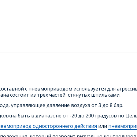
ставной с пневмоприводом используется для агрессивн
ана состоит из трех частей, стянутых шпильками.
а, управляющее давление воздуха от 3 до 8 бар.
олжна быть в диапазоне от -20 до 200 градусов по Цел
невмопривод одностороннего действия
или
пневмоприв
положения, который позволит визуально контролирова