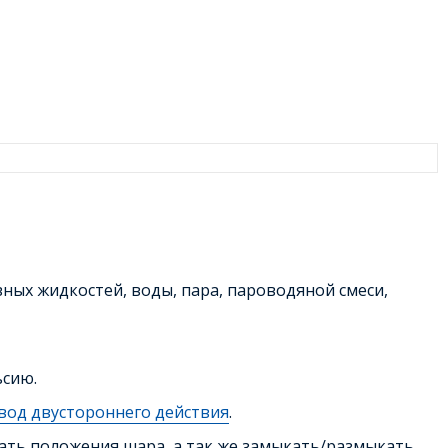
ых жидкостей, воды, пара, пароводяной смеси,
ьсию.
од двустороннего действия
.
ть положения шара, а так же замыкать/размыкать