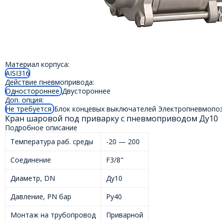
Материал корпуса:
AISI316
Действие пневмопривода:
Одностороннее
Двустороннее
Доп. опция:
Не требуется
Блок концевых выключателей
Электропневмопо
Кран шаровой под приварку с пневмоприводом Ду10
Подробное описание
Температура раб. среды
-20 — 200
Соединение
F3/8"
Диаметр, DN
Ду10
Давление, PN бар
Ру40
Монтаж на трубопровод
Приварной