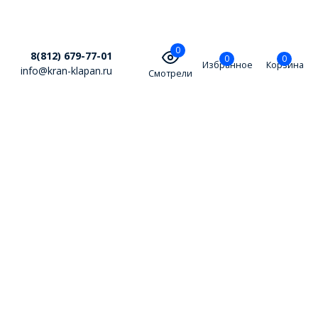
0
8(812) 679-77-01
0
0
Избранное
Корзина
info@kran-klapan.ru
Смотрели