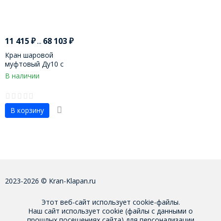
11 415
₽
...
68 103
₽
Кран шаровой
муфтовый Ду10 с
пневмоприводом
В наличии
В корзину
2023-2026 © Kran-Klapan.ru
Этот веб-сайт использует cookie-файлы.
Наш сайт использует cookie (файлы с данными о
прошлых посещениях сайта) для персонализации