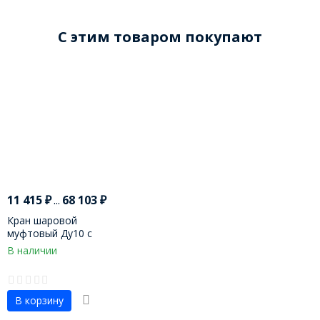
C этим товаром покупают
11 415
₽
...
68 103
₽
Кран шаровой
муфтовый Ду10 с
пневмоприводом
В наличии
В корзину