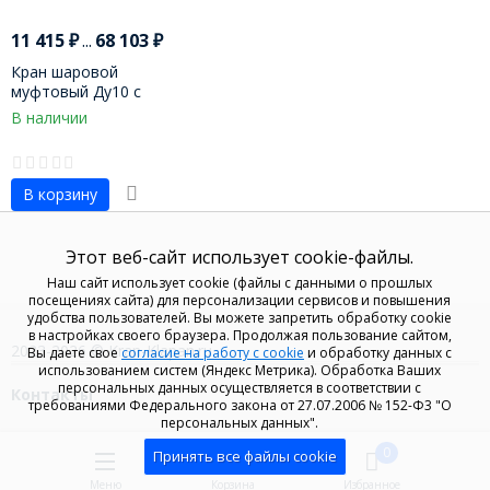
11 415
₽
...
68 103
₽
Кран шаровой
муфтовый Ду10 с
пневмоприводом
В наличии
В корзину
Этот веб-сайт использует cookie-файлы.
Наш сайт использует cookie (файлы с данными о прошлых
посещениях сайта) для персонализации сервисов и повышения
удобства пользователей. Вы можете запретить обработку cookie
в настройках своего браузера. Продолжая пользование сайтом,
2023-2026 © Kran-Klapan.ru
Вы даете свое
согласие на работу с cookie
и обработку данных с
использованием систем (Яндекс Метрика). Обработка Ваших
персональных данных осуществляется в соответствии с
Контакты
требованиями Федерального закона от 27.07.2006 № 152-Ф3 "О
персональных данных".
0
0
Принять все файлы cookie
Меню
Корзина
Избранное