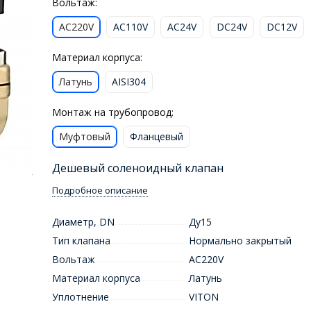
Вольтаж:
AC220V
AC110V
AC24V
DC24V
DC12V
Материал корпуса:
Латунь
AISI304
Монтаж на трубопровод:
Муфтовый
Фланцевый
Дешевый соленоидный клапан
Подробное описание
Диаметр, DN
Ду15
Тип клапана
Нормально закрытый
Вольтаж
AC220V
Материал корпуса
Латунь
Уплотнение
VITON