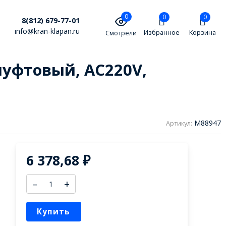
0
0
0
8(812) 679-77-01
info@kran-klapan.ru
Избранное
Корзина
Смотрели
муфтовый, AC220V,
M88947
Артикул:
6 378,68
₽
–
+
Купить