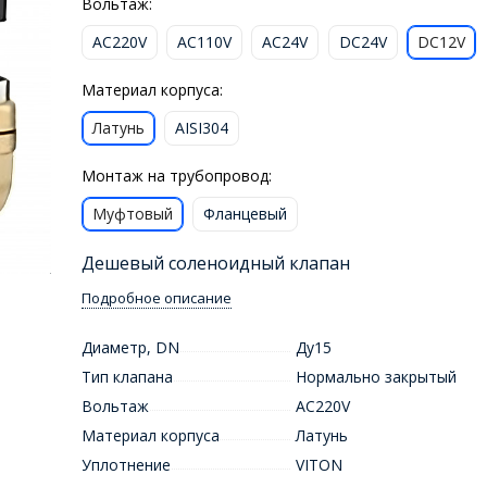
Вольтаж:
AC220V
AC110V
AC24V
DC24V
DC12V
Материал корпуса:
Латунь
AISI304
Монтаж на трубопровод:
Муфтовый
Фланцевый
Дешевый соленоидный клапан
Подробное описание
Диаметр, DN
Ду15
Тип клапана
Нормально закрытый
Вольтаж
AC220V
Материал корпуса
Латунь
Уплотнение
VITON