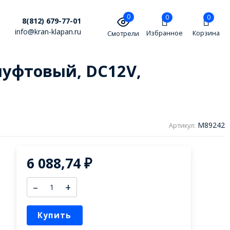
0
0
0
8(812) 679-77-01
info@kran-klapan.ru
Избранное
Корзина
Смотрели
муфтовый, DC12V,
M89242
Артикул:
6 088,74
₽
–
+
Купить