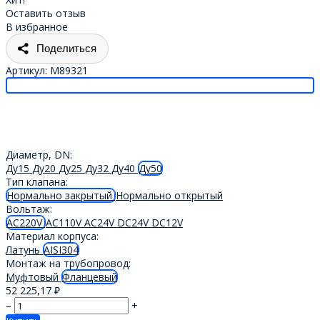
Оставить отзыв
В избранное
Поделиться
Артикул:
M89321
Диаметр, DN:
Ду15
Ду20
Ду25
Ду32
Ду40
Ду50
Тип клапана:
Нормально закрытый
Нормально открытый
Вольтаж:
AC220V
AC110V
AC24V
DC24V
DC12V
Материал корпуса:
Латунь
AISI304
Монтаж на трубопровод:
Муфтовый
Фланцевый
52 225,17
₽
–
+