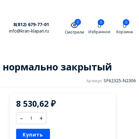
0
0
0
8(812) 679-77-01
info@kran-klapan.ru
Избранное
Корзина
Смотрели
V, нормально закрытый
SF62325-N2306
Артикул:
8 530,62
₽
–
+
Купить