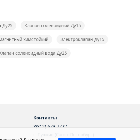
й Ду25
Клапан соленоидный Ду15
магнитный химстойкий
Электроклапан Ду15
Клапан соленоидный вода Ду25
Контакты
8(812) 679-77-01
г. Пушкин (Санкт-Петербург)
льзователей. Вы можете