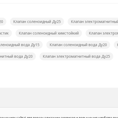
20
Клапан соленоидный Ду25
Клапан электромагнитны
астик
Клапан соленоидный химстойкий
Клапан электро
оленоидный вода Ду15
Клапан соленоидный вода Ду20
нитный вода Ду20
Клапан электромагнитный вода Ду25
осещениях сайта) для персонализации сервисов и повышения удобства по