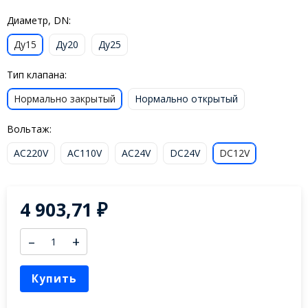
Диаметр, DN:
Ду15
Ду20
Ду25
Тип клапана:
Нормально закрытый
Нормально открытый
Вольтаж:
AC220V
AC110V
AC24V
DC24V
DC12V
4 903,71
₽
–
+
Купить