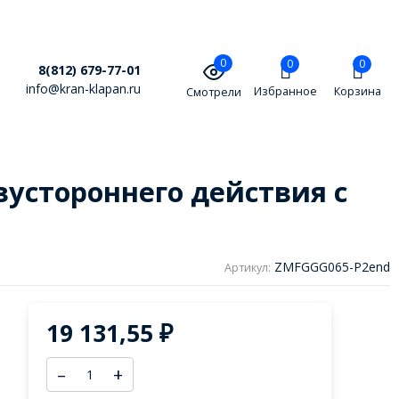
0
0
0
8(812) 679-77-01
info@kran-klapan.ru
Избранное
Корзина
Смотрели
устороннего действия с
ZMFGGG065-P2end
Артикул:
19 131,55
₽
–
+