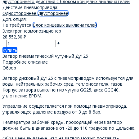
Действие пневмопривода:
Одностороннее
Двустороннее
Доп. опция:
Не требуется
Блок концевых выключателей
Электропневмопозиционер
28 552,30
₽
–
+
Купить
Затвор пневматический чугунный Ду125
Подробное описание
Обзор
Затвор дисковый Ду125 с пневмоприводом используется для
воды, нейтральных рабочих сред, теплоносителя, газов.
Корпус затвора выполнен из чугуна GG25, диск GGG40,
уплотнение EPDM.
Управление осуществляется при помощи пневмопривода,
управляющее давление воздуха от 3 до 8 бар.
Температура рабочей среды, проходящей через затвор
должна быть в диапазоне от -20 до 110 градусов по Цельсию.
Обращаем внимание, что на затвор можно поставить