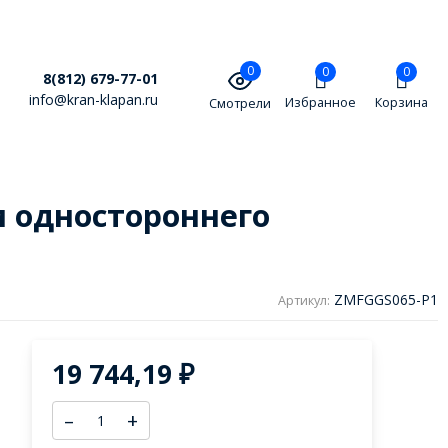
0
0
0
8(812) 679-77-01
info@kran-klapan.ru
Избранное
Корзина
Смотрели
м одностороннего
ZMFGGS065-P1
Артикул:
19 744,19
₽
–
+