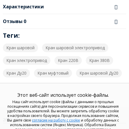
Характеристики
Отзывы
0
Теги:
Кран шаровой
Кран шаровой электропривод
Кран электропривод
Кран 220В
Кран 380В
Кран Ду20
Кран муфтовый
Кран шаровой Ду20
Этот веб-сайт использует cookie-файлы.
Наш сайт использует cookie (файлы с данными о прошлых
посещениях сайта) для персонализации сервисов и повышения
удобства пользователей. Вы можете запретить обработку cookie
в настройках своего браузера. Продолжая пользование сайтом,
2023-2026 © Kran-Klapan.ru
Вы даете свое
согласие на работу с cookie
и обработку данных с
использованием систем (Яндекс Метрика). Обработка Ваших