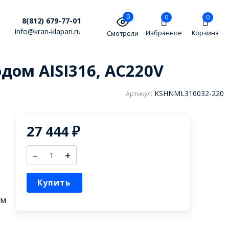
0
0
0
8(812) 679-77-01
info@kran-klapan.ru
Избранное
Корзина
Смотрели
дом AISI316, AC220V
KSHNML316032-220
Артикул:
27 444
₽
–
+
Купить
ом