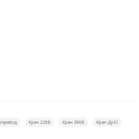
опривод
Кран 220В
Кран 380В
Кран Ду32