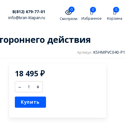
0
0
0
8(812) 679-77-01
info@kran-klapan.ru
Избранное
Корзина
Смотрели
тороннего действия
KSHMPVC040-P1
Артикул:
18 495
₽
–
+
Купить