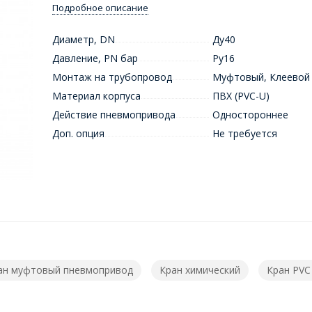
Подробное описание
Диаметр, DN
Ду40
Давление, PN бар
Ру16
Монтаж на трубопровод
Муфтовый
,
Клеевой
Материал корпуса
ПВХ (PVC-U)
Действие пневмопривода
Одностороннее
Доп. опция
Не требуется
ан муфтовый пневмопривод
Кран химический
Кран PVC