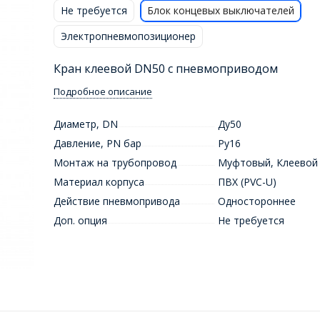
Не требуется
Блок концевых выключателей
Электропневмопозиционер
Кран клеевой DN50 с пневмоприводом
Подробное описание
Диаметр, DN
Ду50
Давление, PN бар
Ру16
Монтаж на трубопровод
Муфтовый
,
Клеевой
Материал корпуса
ПВХ (PVC-U)
Действие пневмопривода
Одностороннее
Доп. опция
Не требуется