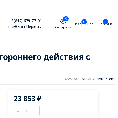
0
8(812) 679-77-01
0
0
Избранное
Корзина
info@kran-klapan.ru
Смотрели
тороннего действия с
KSHMPVC050-P1end
Артикул:
23 853
₽
–
+