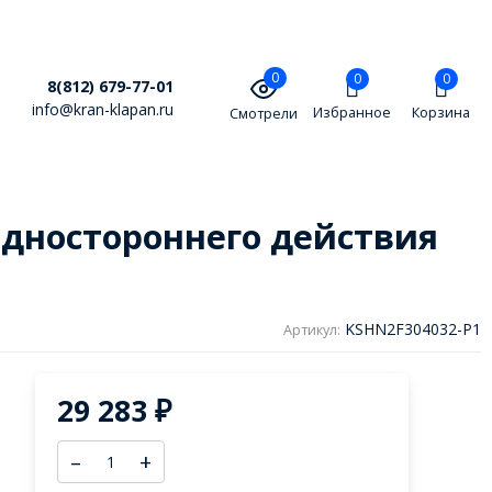
0
0
0
8(812) 679-77-01
info@kran-klapan.ru
Избранное
Корзина
Смотрели
дностороннего действия
KSHN2F304032-P1
Артикул:
29 283
₽
–
+