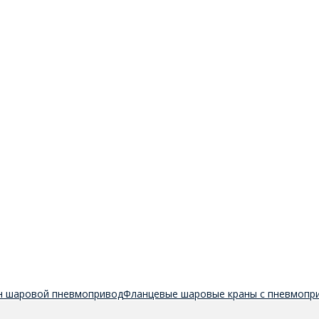
н шаровой пневмопривод
Фланцевые шаровые краны с пневмопр