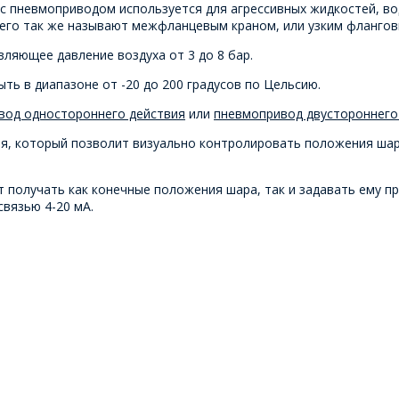
пневмоприводом используется для агрессивных жидкостей, воды
му его так же называют межфланцевым краном, или узким фланго
ляющее давление воздуха от 3 до 8 бар.
ть в диапазоне от -20 до 200 градусов по Цельсию.
вод одностороннего действия
или
пневмопривод двустороннего
, который позволит визуально контролировать положения шара
т получать как конечные положения шара, так и задавать ему 
вязью 4-20 мА.