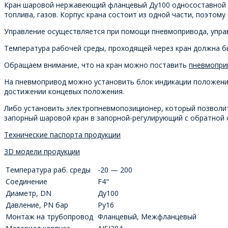
Кран шаровой нержавеющий фланцевый Ду100 односоставной с 
топлива, газов. Корпус крана состоит из одной части, поэто
Управление осуществляется при помощи пневмопривода, управ
Температура рабочей среды, проходящей через кран должна бы
Обращаем внимание, что на кран можно поставить
пневмопри
На пневмопривод можно установить блок индикации положения
достижении концевых положения.
Либо установить электропневмопозиционер, который позволи
запорный шаровой кран в запорной-регулирующий с обратной с
Технические паспорта продукции
3D модели продукции
Температура раб. среды
-20 — 200
Соединение
F4"
Диаметр, DN
Ду100
Давление, PN бар
Ру16
Монтаж на трубопровод
Фланцевый, Межфланцевый