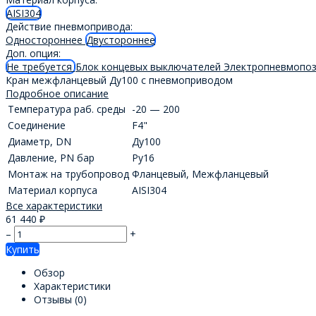
AISI304
Действие пневмопривода:
Одностороннее
Двустороннее
Доп. опция:
Не требуется
Блок концевых выключателей
Электропневмопо
Кран межфланцевый Ду100 с пневмоприводом
Подробное описание
Температура раб. среды
-20 — 200
Соединение
F4"
Диаметр, DN
Ду100
Давление, PN бар
Ру16
Монтаж на трубопровод
Фланцевый
,
Межфланцевый
Материал корпуса
AISI304
Все характеристики
61 440
₽
–
+
Купить
Обзор
Характеристики
Отзывы
(0)