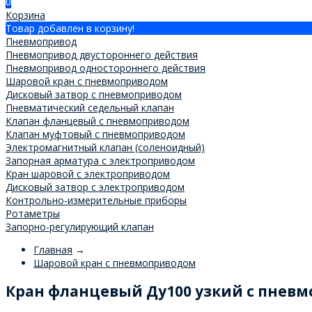
0
Корзина
Товар добавлен в корзину!
Пневмопривод
Пневмопривод двустороннего действия
Пневмопривод одностороннего действия
Шаровой кран с пневмоприводом
Дисковый затвор с пневмоприводом
Пневматический седельный клапан
Клапан фланцевый с пневмоприводом
Клапан муфтовый с пневмоприводом
Электромагнитный клапан (соленоидный)
Запорная арматура с электроприводом
Кран шаровой с электроприводом
Дисковый затвор с электроприводом
Контрольно-измерительные приборы
Ротаметры
Запорно-регулирующий клапан
Главная
→
Шаровой кран с пневмоприводом
Кран фланцевый Ду100 узкий с пневм