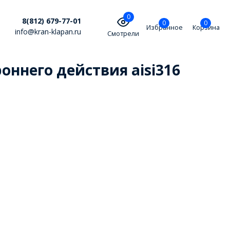
0
8(812) 679-77-01
0
0
Избранное
Корзина
info@kran-klapan.ru
Смотрели
ннего действия aisi316