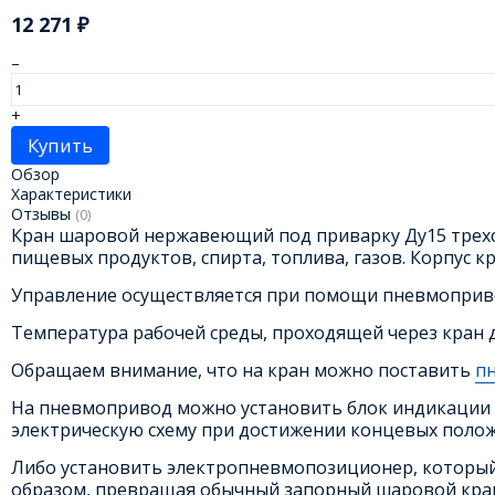
12 271
₽
–
+
Купить
Обзор
Характеристики
Отзывы
(0)
Кран шаровой нержавеющий под приварку Ду15 трехсо
пищевых продуктов, спирта, топлива, газов. Корпус кр
Управление осуществляется при помощи пневмопривод
Температура рабочей среды, проходящей через кран д
Обращаем внимание, что на кран можно поставить
п
На пневмопривод можно установить блок индикации 
электрическую схему при достижении концевых полож
Либо установить электропневмопозиционер, который 
образом, превращая обычный запорный шаровой кран