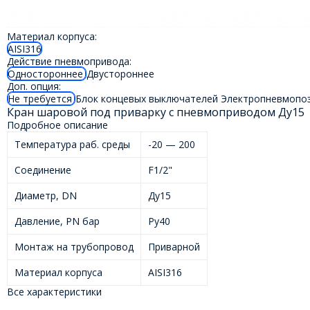
Материал корпуса:
AISI316
Действие пневмопривода:
Одностороннее
Двустороннее
Доп. опция:
Не требуется
Блок концевых выключателей
Электропневмопо
Кран шаровой под приварку с пневмоприводом Ду15
Подробное описание
Температура раб. среды
-20 — 200
Соединение
F1/2"
Диаметр, DN
Ду15
Давление, PN бар
Ру40
Монтаж на трубопровод
Приварной
Материал корпуса
AISI316
Все характеристики