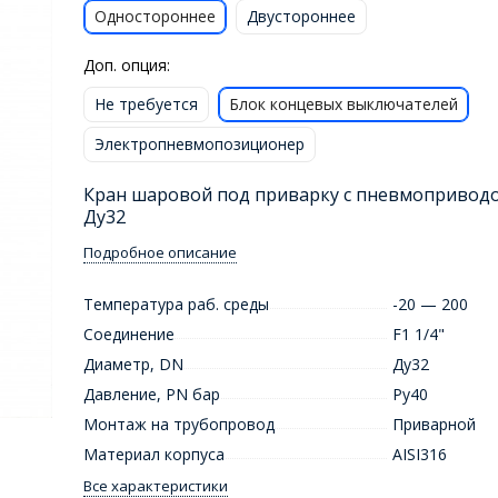
Одностороннее
Двустороннее
Доп. опция:
Не требуется
Блок концевых выключателей
Электропневмопозиционер
Кран шаровой под приварку с пневмопривод
Ду32
Подробное описание
Температура раб. среды
-20 — 200
Соединение
F1 1/4"
Диаметр, DN
Ду32
Давление, PN бар
Ру40
Монтаж на трубопровод
Приварной
Материал корпуса
AISI316
Все характеристики