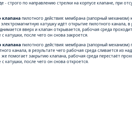
 - строго по направлению стрелки на корпусе клапане, при отс
о клапана
пилотного действия: мембрана (запорный механизм) к
 электромагнитную катушку идёт открытие пилотного канала, в
днимается вверх и клапан открывается, рабочая среда проходи
с катушки, после чего он снова закроется.
о клапана
пилотного действия: мембрана (запорный механизм) 
тного канала, в результате чего рабочая среда сливается из н
к же помогает закрытию клапана, рабочая среда перестаёт прох
с катушки, после чего он снова откроется.