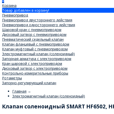
0
Корзина
Товар добавлен в корзину!
Пневмопривод
Пневмопривод двустороннего действия
Пневмопривод одностороннего действия
Шаровой кран с пневмоприводом
Дисковый затвор с пневмоприводом
Пневматический седельный клапан
Клапан фланцевый с пневмоприводом
Клапан муфтовый с пневмоприводом
Электромагнитный клапан (соленоидный)
Запорная арматура с электроприводом
Кран шаровой с электроприводом
Дисковый затвор с электроприводом
Контрольно-измерительные приборы
Ротаметры
Запорно-регулирующий клапан
Главная
→
Электромагнитный клапан (соленоидный)
Клапан соленоидный SMART HF6502, HF