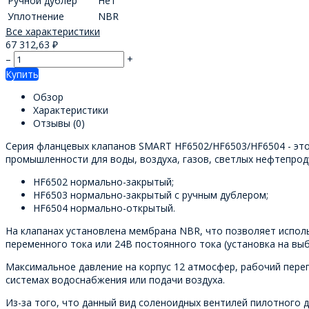
Ручной дублер
Нет
Уплотнение
NBR
Все характеристики
67 312,63
₽
–
+
Купить
Обзор
Характеристики
Отзывы
(0)
Серия фланцевых клапанов SMART HF6502/HF6503/HF6504 - это
промышленности для воды, воздуха, газов, светлых нефтепрод
HF6502 нормально-закрытый;
HF6503 нормально-закрытый с ручным дублером;
HF6504 нормально-открытый.
На клапанах установлена мембрана NBR, что позволяет исполь
переменного тока или 24В постоянного тока (установка на выб
Максимальное давление на корпус 12 атмосфер, рабочий пере
системах водоснабжения или подачи воздуха.
Из-за того, что данный вид соленоидных вентилей пилотного 