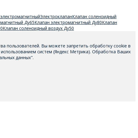
 электромагнитный
Электроклапан
Клапан соленоидный
омагнитный Ду65
Клапан электромагнитный Ду80
Клапан
50
Клапан соленоидный воздух Ду50
тва пользователей. Вы можете запретить обработку cookie в
 использованием систем (Яндекс Метрика). Обработка Ваших
альных данных".