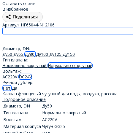
Оставить отзыв
В избранное
Поделиться
Артикул:
HF65044-N12106
Диаметр, DN:
Ду50
Ду65
Ду80
Ду100
Ду125
Ду150
Тип клапана:
Нормально закрытый
Нормально открытый
Вольтаж:
AC220V
DC24V
Ручной дублер:
Нет
Да
Клапан фланцевый чугунный для воды, воздуха, рассола
Подробное описание
Диаметр, DN
Ду50
Тип клапана
Нормально закрытый
Вольтаж
AC220V
Материал корпуса
Чугун GG25