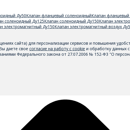
ноидный Ду50
Клапан фланцевый соленоидный
Клапан фланцевый
ан соленоидный Ду125
Клапан соленоидный Ду150
Клапан электр
ан электромагнитный Ду150
Клапан электромагнитный воздух Ду
щениях сайта) для персонализации сервисов и повышения удобс
 Вы даете свое
согласие на работу с cookie
и обработку данных с
аниями Федерального закона от 27.07.2006 № 152-Ф3 "О персон