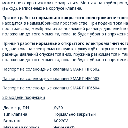
может не открыться или не закрыться. Монтаж на трубопроводе
(выход), написанных на корпусе клапана.
Принцип работы
нормально закрытого электромагнитног
находится в надмембранном пространстве. При подаче тока на
пространства, мембрана из-за возникшей разницы давлений по
положении до того момента, пока не будет убрано напряжение 
Принцип работы
нормально открытого электромагнитног
подаче тока на электромагнитную катушку идёт закрытие пило
разницы давлений опускается вниз, пружина разжимается и та
положении до того момента, пока не будет убрано напряжение 
Паспорт на соленоидные клапаны SMART HF6502
Паспорт на соленоидные клапаны SMART HF6503
Паспорт на соленоидные клапаны SMART HF6504
3D модели продукции
Диаметр, DN
Ду50
Тип клапана
Нормально закрытый
Вольтаж
AC220V
Материал корпуса
Чугун GG25