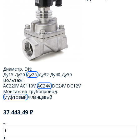
Диаметр, DN:
Ду15
Ду20
Ду25
Ду32
Ду40
Ду50
Вольтаж:
AC220V
AC110V
AC24V
DC24V
DC12V
Монтаж на трубопровод:
Муфтовый
Фланцевый
37 443,49
₽
–
+