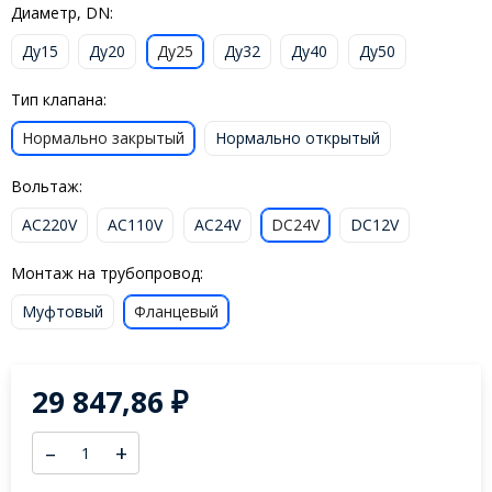
Диаметр, DN:
Ду15
Ду20
Ду25
Ду32
Ду40
Ду50
Тип клапана:
Нормально закрытый
Нормально открытый
Вольтаж:
AC220V
AC110V
AC24V
DC24V
DC12V
Монтаж на трубопровод:
Муфтовый
Фланцевый
29 847,86
₽
–
+