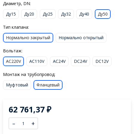
Диаметр, DN:
Ду15
Ду20
Ду25
Ду32
Ду40
Ду50
Тип клапана:
Нормально закрытый
Нормально открытый
Вольтаж:
AC220V
AC110V
AC24V
DC24V
DC12V
Монтаж на трубопровод:
Муфтовый
Фланцевый
62 761,37
₽
–
+