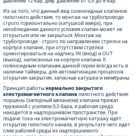
давление 12 бар, диф. давление от 0,5 до 8 бар.
Из-за того, что данный вид соленоидных клапанов
пилотного действия, то монтаж на трубопроводе
строго горизонтально (катушкой вверх), при
несоблюдении данного условия клапан может не
открыться или не закрыться. Монтаж на
трубопроводе - строго по направлению стрелки на
корпусе клапане, при отсутствии стрелки
ориентироваться на надпись IN (вход) и OUT
(выход), написанных на корпусе клапана. К
соленоидным клапанам данной серии всегда есть в
наличии таймеры, для автоматизации процессов
открытия-закрытия, запасные катушки и мембраны.
Принцип работы
нормально закрытого
электромагнитного клапана
пилотного действия:
поршень (запорный механизм) клапана прижат
пружиной с усилием 0,5 бара, а рабочая среда
находится в надпоршневом пространстве. При
подаче тока на электромагнитную катушку идёт
открытие пилотного канала, в результате чего идёт
слив рабочей среды из надпоршневого