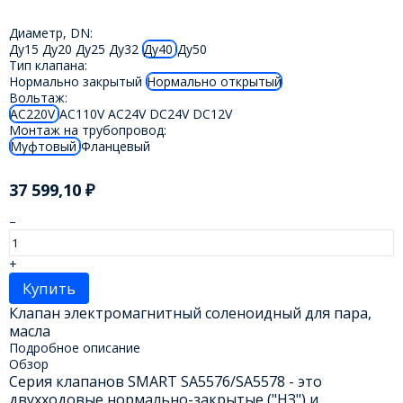
Диаметр, DN:
Ду15
Ду20
Ду25
Ду32
Ду40
Ду50
Тип клапана:
Нормально закрытый
Нормально открытый
Вольтаж:
AC220V
AC110V
AC24V
DC24V
DC12V
Монтаж на трубопровод:
Муфтовый
Фланцевый
37 599,10
₽
–
+
Купить
Клапан электромагнитный соленоидный для пара,
масла
Подробное описание
Обзор
Серия клапанов SMART SA5576/SA5578 - это
двухходовые нормально-закрытые ("НЗ") и