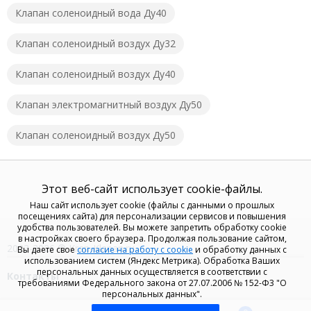
Клапан соленоидный вода Ду40
Клапан соленоидный воздух Ду32
Клапан соленоидный воздух Ду40
Клапан электромагнитный воздух Ду50
Клапан соленоидный воздух Ду50
Этот веб-сайт использует cookie-файлы.
Наш сайт использует cookie (файлы с данными о прошлых
посещениях сайта) для персонализации сервисов и повышения
удобства пользователей. Вы можете запретить обработку cookie
в настройках своего браузера. Продолжая пользование сайтом,
2023-2026 © Kran-Klapan.ru
Вы даете свое
согласие на работу с cookie
и обработку данных с
использованием систем (Яндекс Метрика). Обработка Ваших
персональных данных осуществляется в соответствии с
Контакты
требованиями Федерального закона от 27.07.2006 № 152-Ф3 "О
персональных данных".