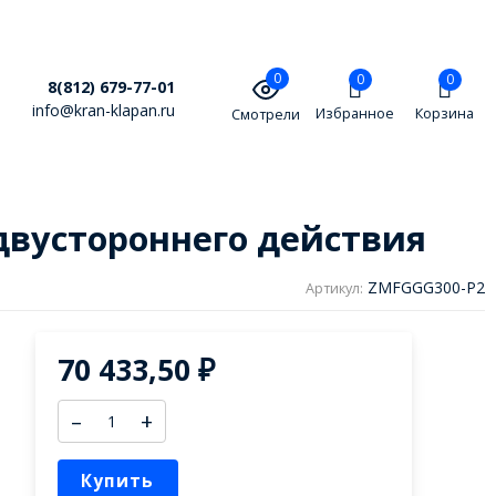
0
0
0
8(812) 679-77-01
info@kran-klapan.ru
Избранное
Корзина
Смотрели
двустороннего действия
ZMFGGG300-P2
Артикул:
70 433,50
₽
–
+
Купить