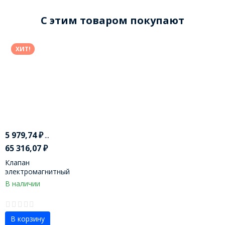
C этим товаром покупают
ХИТ!
5 979,74
₽
...
65 316,07
₽
Клапан
электромагнитный
2W21, 2W12
В наличии
В корзину