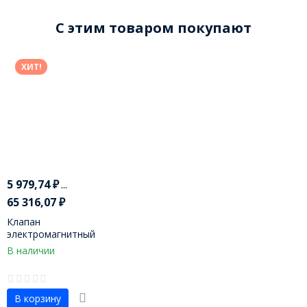
C этим товаром покупают
ХИТ!
5 979,74
₽
...
65 316,07
₽
Клапан
электромагнитный
2W21, 2W12
В наличии
В корзину