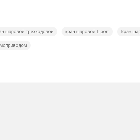
ан шаровой трехходовой
кран шаровой L-port
Кран ша
вмоприводом