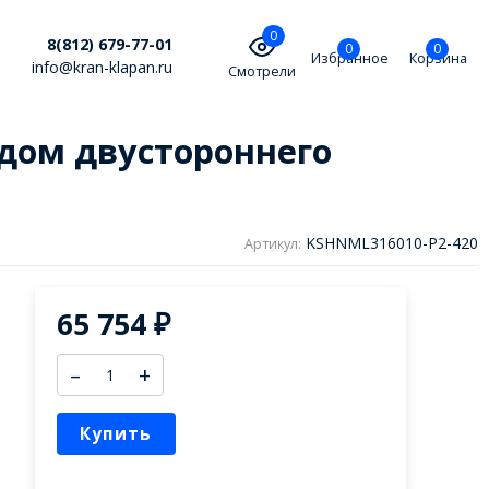
0
8(812) 679-77-01
0
0
Избранное
Корзина
info@kran-klapan.ru
Смотрели
одом двустороннего
KSHNML316010-P2-420
Артикул:
65 754
₽
–
+
Купить