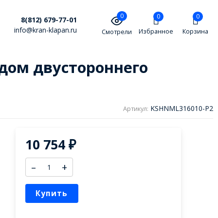
0
0
0
8(812) 679-77-01
info@kran-klapan.ru
Избранное
Корзина
Смотрели
одом двустороннего
KSHNML316010-P2
Артикул:
10 754
₽
–
+
Купить