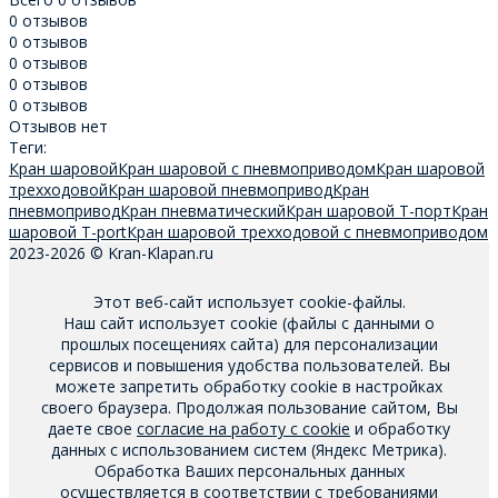
0 отзывов
0 отзывов
0 отзывов
0 отзывов
0 отзывов
Отзывов нет
Теги:
Кран шаровой
Кран шаровой с пневмоприводом
Кран шаровой
трехходовой
Кран шаровой пневмопривод
Кран
пневмопривод
Кран пневматический
Кран шаровой T-порт
Кран
шаровой T-port
Кран шаровой трехходовой с пневмоприводом
2023-2026 © Kran-Klapan.ru
Этот веб-сайт использует cookie-файлы.
Наш сайт использует cookie (файлы с данными о
прошлых посещениях сайта) для персонализации
сервисов и повышения удобства пользователей. Вы
можете запретить обработку cookie в настройках
своего браузера. Продолжая пользование сайтом, Вы
даете свое
согласие на работу с cookie
и обработку
данных с использованием систем (Яндекс Метрика).
Обработка Ваших персональных данных
осуществляется в соответствии с требованиями