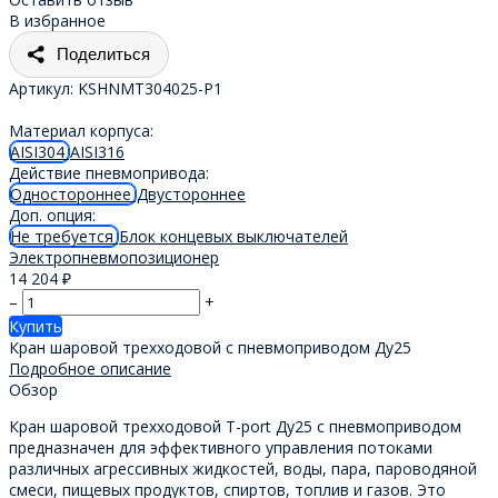
В избранное
Поделиться
Артикул:
KSHNMT304025-P1
Материал корпуса:
AISI304
AISI316
Действие пневмопривода:
Одностороннее
Двустороннее
Доп. опция:
Не требуется
Блок концевых выключателей
Электропневмопозиционер
14 204
₽
–
+
Купить
Кран шаровой трехходовой с пневмоприводом Ду25
Подробное описание
Обзор
Кран шаровой трехходовой T-port Ду25 с пневмоприводом
предназначен для эффективного управления потоками
различных агрессивных жидкостей, воды, пара, пароводяной
смеси, пищевых продуктов, спиртов, топлив и газов. Это