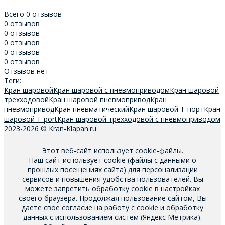
Всего 0 отзывов
0 отзывов
0 отзывов
0 отзывов
0 отзывов
0 отзывов
Отзывов нет
Теги:
Кран шаровой
Кран шаровой с пневмоприводом
Кран шаровой
трехходовой
Кран шаровой пневмопривод
Кран
пневмопривод
Кран пневматический
Кран шаровой T-порт
Кран
шаровой T-port
Кран шаровой трехходовой с пневмоприводом
2023-2026 © Kran-Klapan.ru
Этот веб-сайт использует cookie-файлы.
Наш сайт использует cookie (файлы с данными о
прошлых посещениях сайта) для персонализации
сервисов и повышения удобства пользователей. Вы
можете запретить обработку cookie в настройках
своего браузера. Продолжая пользование сайтом, Вы
даете свое
согласие на работу с cookie
и обработку
данных с использованием систем (Яндекс Метрика).