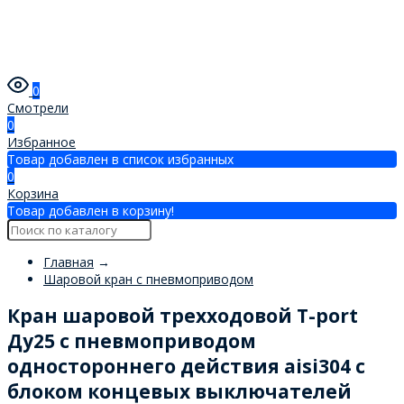
0
Смотрели
0
Избранное
Товар добавлен в список избранных
0
Корзина
Товар добавлен в корзину!
Главная
→
Шаровой кран с пневмоприводом
Кран шаровой трехходовой T-port
Ду25 с пневмоприводом
одностороннего действия aisi304 с
блоком концевых выключателей