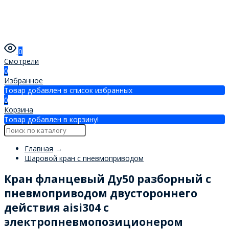
0
Смотрели
0
Избранное
Товар добавлен в список избранных
0
Корзина
Товар добавлен в корзину!
Главная
→
Шаровой кран с пневмоприводом
Кран фланцевый Ду50 разборный с
пневмоприводом двустороннего
действия aisi304 с
электропневмопозиционером