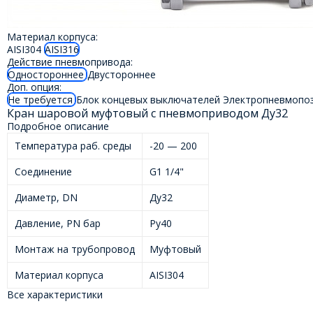
Материал корпуса:
AISI304
AISI316
Действие пневмопривода:
Одностороннее
Двустороннее
Доп. опция:
Не требуется
Блок концевых выключателей
Электропневмопо
Кран шаровой муфтовый с пневмоприводом Ду32
Подробное описание
Температура раб. среды
-20 — 200
Соединение
G1 1/4"
Диаметр, DN
Ду32
Давление, PN бар
Ру40
Монтаж на трубопровод
Муфтовый
Материал корпуса
AISI304
Все характеристики