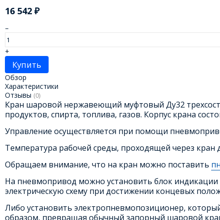
16 542
₽
–
+
Купить
Обзор
Характеристики
Отзывы
(0)
Кран шаровой нержавеющий муфтовый Ду32 трехсоста
продуктов, спирта, топлива, газов. Корпус крана сост
Управление осуществляется при помощи пневмопривод
Температура рабочей среды, проходящей через кран д
Обращаем внимание, что на кран можно поставить
п
На пневмопривод можно установить блок индикации 
электрическую схему при достижении концевых полож
Либо установить электропневмопозиционер, который 
образом, превращая обычный запорный шаровой кран