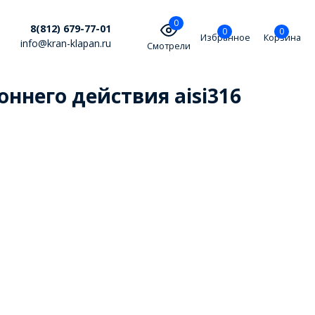
0
8(812) 679-77-01
0
0
Избранное
Корзина
info@kran-klapan.ru
Смотрели
него действия aisi316