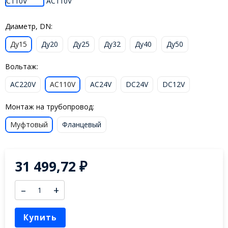
Диаметр, DN:
Ду15
Ду20
Ду25
Ду32
Ду40
Ду50
Вольтаж:
AC220V
AC110V
AC24V
DC24V
DC12V
Монтаж на трубопровод:
Муфтовый
Фланцевый
31 499,72
₽
–
+
Купить