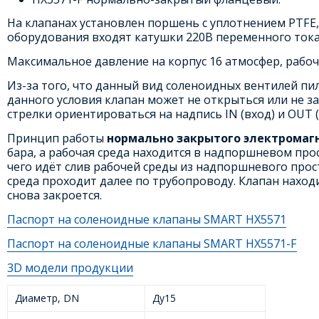
На клапанах установлен поршень с уплотнением PTFE, 
оборудования входят катушки 220В переменного тока и
Максимальное давление на корпус 16 атмосфер, рабоч
Из-за того, что данный вид соленоидных вентилей пи
данного условия клапан может не открыться или не за
стрелки ориентироваться на надпись IN (вход) и OUT (
Принцип работы
нормально закрытого электромаг
бара, а рабочая среда находится в надпоршневом про
чего идёт слив рабочей среды из надпоршневого прос
среда проходит далее по трубопроводу. Клапан находи
снова закроется.
Паспорт на соленоидные клапаны SMART HX5571
Паспорт на соленоидные клапаны SMART HX5571-F
3D модели продукции
Диаметр, DN
Ду15