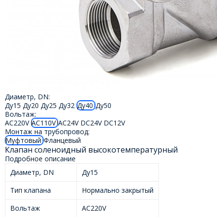
Диаметр, DN:
Ду15
Ду20
Ду25
Ду32
Ду40
Ду50
Вольтаж:
AC220V
AC110V
AC24V
DC24V
DC12V
Монтаж на трубопровод:
Муфтовый
Фланцевый
Клапан соленоидный высокотемпературный
Подробное описание
Диаметр, DN
Ду15
Тип клапана
Нормально закрытый
Вольтаж
AC220V