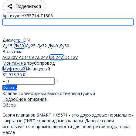
Поделиться
Артикул:
HX55714-T1806
Диаметр, DN:
Ду15
Ду20
Ду25
Ду32
Ду40
Ду50
Вольтаж:
AC220V
AC110V
AC24V
DC24V
DC12V
Монтаж на трубопровод:
Муфтовый
Фланцевый
31 913,35
₽
–
+
Купить
Клапан соленоидный высокотемпературный
Подробное описание
Обзор
Серия клапанов SMART HX5571 - это двухходовые нормально-
закрытые ("НЗ") соленоидные клапаны. Данные серии
используется в промышленности для перегретой воды, пара,
масла