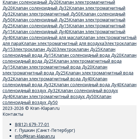
Клапан соленоидный Ду20
Клапан электромагнитный
Ду20
Клапан соленоидный Ду32
Клапан электромагнитный
Ду32
Клапан электромагнитный Ду50
Клапан соленоидный
Ду50
Клапан соленоидный Ду25
Клапан электромагнитный
Ду25
Клапан соленоидный Ду15
Клапан электромагнитный
Ду15
Клапан соленоидный Ду40
Клапан электромагнитный
Ду40
Клапан соленоидный для масла
Клапан электромагнитный
для пара
Клапан электромагнитный для воздуха
Электроклапан
Ду15
Электроклапан Ду20
Электроклапан Ду25
Клапан
соленоидный вода Ду15
Клапан соленоидный вода Ду20
Клапан
соленоидный вода Ду25
Клапан электромагнитный вода
Ду15
Клапан электромагнитный вода Ду20
Клапан
электромагнитный вода Ду25
Клапан электромагнитный вода
Ду32
Клапан электромагнитный вода Ду40
Клапан
соленоидный вода Ду32
Клапан соленоидный вода Ду40
Клапан
соленоидный воздух Ду32
Клапан соленоидный воздух
Ду40
Клапан электромагнитный воздух Ду50
Клапан
соленоидный воздух Ду50
2023-2026 © Kran-Klapan.ru
Контакты
8(812) 679-77-01
г. Пушкин (Санкт-Петербург)
info@kran-klapan.ru