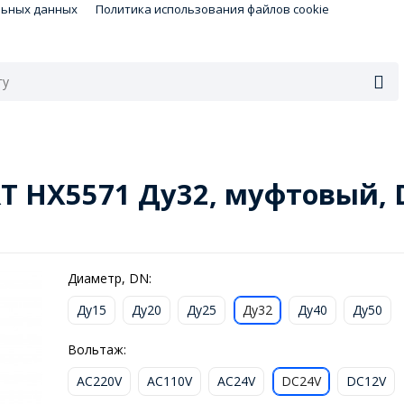
льных данных
Политика использования файлов cookie
T HX5571 Ду32, муфтовый, 
Диаметр, DN:
Ду15
Ду20
Ду25
Ду32
Ду40
Ду50
Вольтаж:
AC220V
AC110V
AC24V
DC24V
DC12V