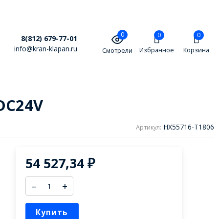
0
0
0
8(812) 679-77-01
info@kran-klapan.ru
Избранное
Корзина
Смотрели
DC24V
HX55716-T1806
Артикул:
54 527,34
₽
–
+
Купить