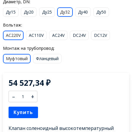
Диаметр, DN:
Ду15
Ду20
Ду25
Ду32
Ду40
Ду50
Вольтаж:
AC220V
AC110V
AC24V
DC24V
DC12V
Монтаж на трубопровод:
Муфтовый
Фланцевый
54 527,34
₽
–
+
Купить
Клапан соленоидный высокотемпературный